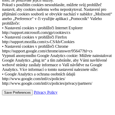
toho, že používáte jejich služby.
Pokud s použitím cookies nesouhlasíte, můžete svůj prohlížeč
nastavit, aby cookies našemu webu neposkytoval. Nastavení pro
přijímání cookies souborů se obvykle nachází v nabídce „Možnosti“
anebo „Preference“ v či využijte aplikaci „Pomocník“ Vašeho
prohlížeče:
• Nastavení cookies v prohlížeči Internet Explorer
http://support.microsoft.com/gp/cookies/cs
• Nastavení cookies v prohlížeči Firefox
http://support.mozilla.com/cs-CS/kb/Cookies
• Nastavení cookies v prohlížeči Chrome
https://support.google.com/chrome/answer/95647?hl=cs
Vypnutí anonymního Google Analytics cookie: Můžete nainstalovat
Google Analytics „plug in“ a tím zabráníte, aby Vámi navštívené
webové stránky zasílaly informace o Vaší návštěve na Google
Analytics. Více informací o tomto nastavení naleznete níže:
• Google Analytics a ochrana osobních údajů
http://www.google.com/intl/cs/policies/
http://www.google.com/intl/cs/policies/privacy/partners/
Privacy Policy