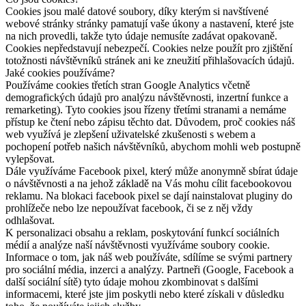
Cookies jsou malé datové soubory, díky kterým si navštívené
webové stránky stránky pamatují vaše úkony a nastavení, které jste
na nich provedli, takže tyto údaje nemusíte zadávat opakovaně.
Cookies nepředstavují nebezpečí. Cookies nelze použít pro zjištění
totožnosti návštěvníků stránek ani ke zneužití přihlašovacích údajů.
Jaké cookies používáme?
Používáme cookies třetích stran Google Analytics včetně
demografických údajů pro analýzu návštěvnosti, inzertní funkce a
remarketing). Tyto cookies jsou řízeny třetími stranami a nemáme
přístup ke čtení nebo zápisu těchto dat. Důvodem, proč cookies náš
web využívá je zlepšení uživatelské zkušenosti s webem a
pochopení potřeb našich návštěvníků, abychom mohli web postupně
vylepšovat.
Dále využíváme Facebook pixel, který může anonymně sbírat údaje
o návštěvnosti a na jehož základě na Vás mohu cílit facebookovou
reklamu. Na blokaci facebook pixel se dají nainstalovat pluginy do
prohlížeče nebo lze nepoužívat facebook, či se z něj vždy
odhlašovat.
K personalizaci obsahu a reklam, poskytování funkcí sociálních
médií a analýze naší návštěvnosti využíváme soubory cookie.
Informace o tom, jak náš web používáte, sdílíme se svými partnery
pro sociální média, inzerci a analýzy. Partneři (Google, Facebook a
další sociální sítě) tyto údaje mohou zkombinovat s dalšími
informacemi, které jste jim poskytli nebo které získali v důsledku