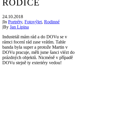
RODIČE
24.10.2018
|
In
Portréty
,
Fotovýlet
,
Rodinné
|
By
Jan Lipina
Industriál mám rád a do DOVu se v
rámci focení rád zase vrátím. Tahle
banda byla super a protože Martin v
DOVu pracuje, měli jsme šanci vlézt do
prázdných objektů. Nicméně v případě
DOVu stejně ty exteriéry vedou!